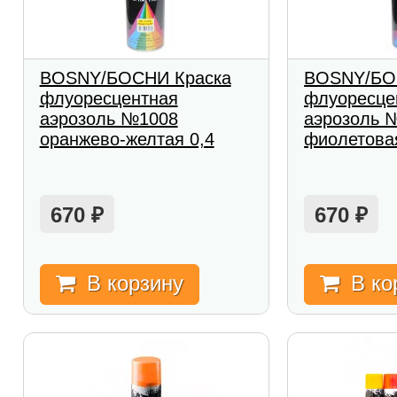
BOSNY/БОСНИ Краска
BOSNY/БО
флуоресцентная
флуоресце
аэрозоль №1008
аэрозоль 
оранжево-желтая 0,4
фиолетова
670
670
₽
₽
В корзину
В ко