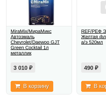
MiraMix/МираМикс
REF/РЕФ 
Автоэмаль
Желтая фл
Chevrolet/Daewoo GJT
а/э 520мл
Green Cocktail 1л
металлик
3 010
490
₽
₽
В корзину
В ко