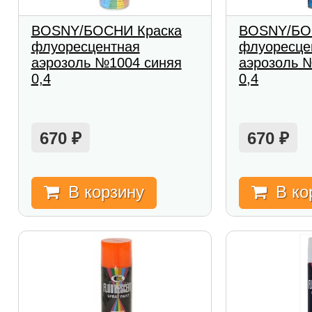
BOSNY/БОСНИ Краска
BOSNY/БО
флуоресцентная
флуоресце
аэрозоль №1004 синяя
аэрозоль 
0,4
0,4
670
670
₽
₽
В корзину
В ко