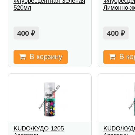
Флуоресцентная Зеленая
Флуоресце
520мл
Лимонно-ж
400
400
₽
₽
В корзину
В ко
KUDO/КУДО 1205
KUDO/КУД