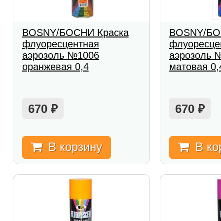
BOSNY/БОСНИ Краска
BOSNY/БО
флуоресцентная
флуоресце
аэрозоль №1006
аэрозоль 
оранжевая 0,4
матовая 0,
670
670
₽
₽
В корзину
В ко