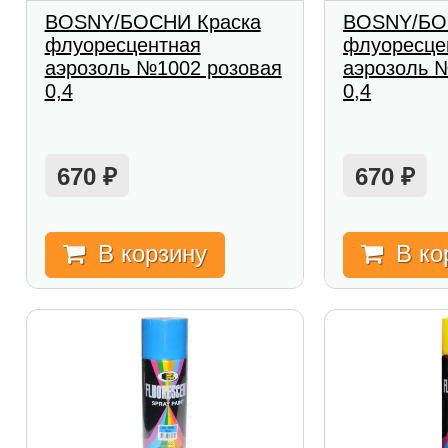
BOSNY/БОСНИ Краска
BOSNY/БО
флуоресцентная
флуоресце
аэрозоль №1002 розовая
аэрозоль 
0,4
0,4
670
670
₽
₽
В корзину
В ко