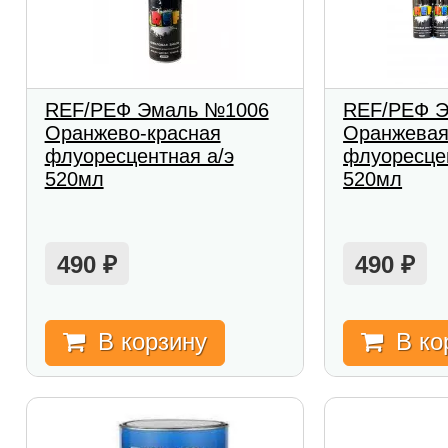
REF/РЕФ Эмаль №1006
REF/РЕФ 
Оранжево-красная
Оранжева
флуоресцентная а/э
флуоресце
520мл
520мл
490
490
₽
₽
В корзину
В ко