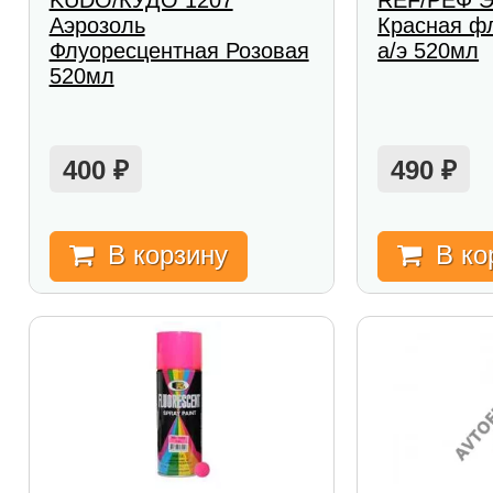
KUDO/КУДО 1207
REF/РЕФ 
Аэрозоль
Красная ф
Флуоресцентная Розовая
а/э 520мл
520мл
400
490
₽
₽
В корзину
В ко