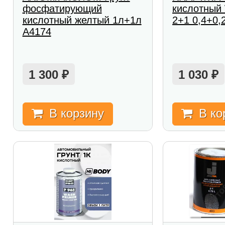
фосфатирующий
кислотный 
кислотный желтый 1л+1л
2+1 0,4+0,
A4174
1 300
1 030
₽
₽
В корзину
В ко