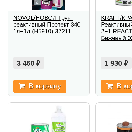
NOVOL/НОВОЛ Грунт
KRAFT/КРА
реактивный Протект 340
Реактивны
1л+1л (Н5910) 37211
2+1 REACT
Бежевый 0
3 460
1 930
₽
₽
В корзину
В ко