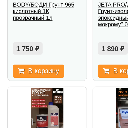
BODY/БОДИ Грунт 965
JETA PRO
кислотный 1К
Грунт-изол
прозрачный 1л
эпоксидны
мокрому" 0
1 750
1 890
₽
₽
В корзину
В ко