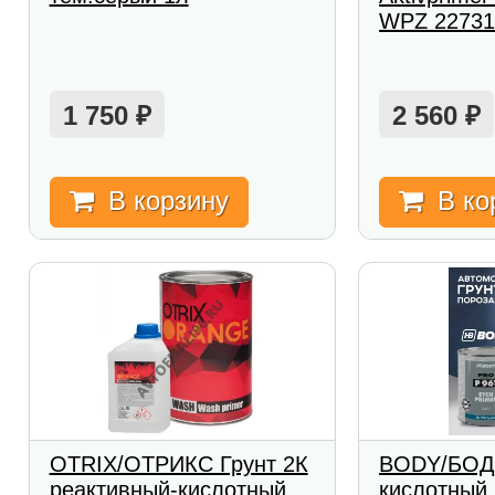
WPZ 22731
1 750
2 560
₽
₽
В корзину
В ко
OTRIX/ОТРИКС Грунт 2К
BODY/БОДИ
реактивный-кислотный
кислотный