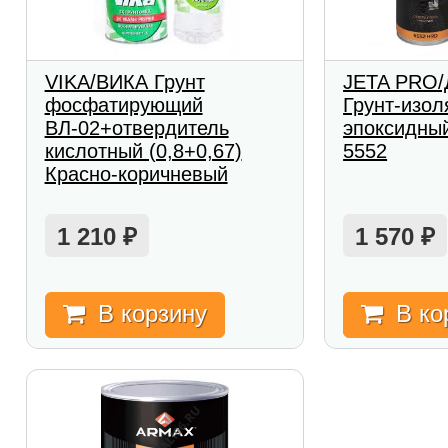
VIKA/ВИКА Грунт
JETA PRO
фосфатирующий
Грунт-изол
ВЛ-02+отвердитель
эпоксидный
кислотный (0,8+0,67)
5552
Красно-коричневый
1 210
1 570
₽
₽
В корзину
В ко