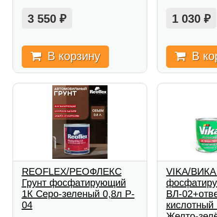
3 550
1 030
₽
₽
В корзину
В ко
REOFLEX/РЕОФЛЕКС
VIKA/ВИКА
Грунт фосфатирующий
фосфатир
1К Серо-зеленый 0,8л P-
ВЛ-02+отв
04
кислотный 
Желто-зел