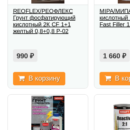
REOFLEX/РЕОФЛЕКС
MIPA/МИПА
Грунт фосфатирующий
кислотный
кислотный 2К CF 1+1
Fast Filler
желтый 0,8+0,8 P-02
990
1 660
₽
₽
В корзину
В ко