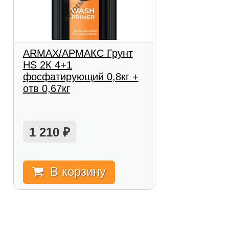
ARMAX/АРМАКС Грунт
HS 2К 4+1
фосфатирующий 0,8кг +
отв 0,67кг
1 210
₽
В корзину