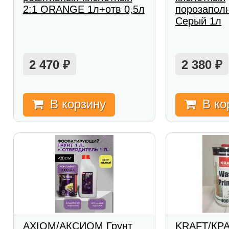
2:1 ORANGE 1л+отв 0,5л
порозапол
Серый 1л
2 470
2 380
₽
₽
В корзину
В ко
AXIOM/АКСИОМ Грунт
KRAFT/КРА