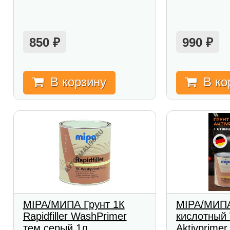
850
990
₽
₽
В корзину
В ко
MIPA/МИПА Грунт 1К
MIPA/МИПА
Rapidfiller WashPrimer
кислотный
тем.серый 1л
Aktivprimer