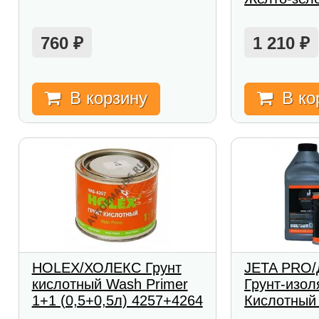
760
1 210
₽
₽
В корзину
В ко
HOLEX/ХОЛЕКС Грунт
JETA PRO
кислотный Wash Primer
Грунт-изол
1+1 (0,5+0,5л) 4257+4264
Кислотный 