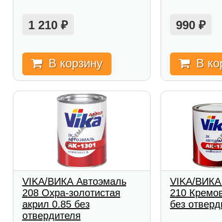
1 210
990
₽
₽
В корзину
В ко
VIKA/ВИКА Автоэмаль
VIKA/ВИКА
208 Охра-золотистая
210 Кремов
акрил 0.85 без
без отверд
отвердителя