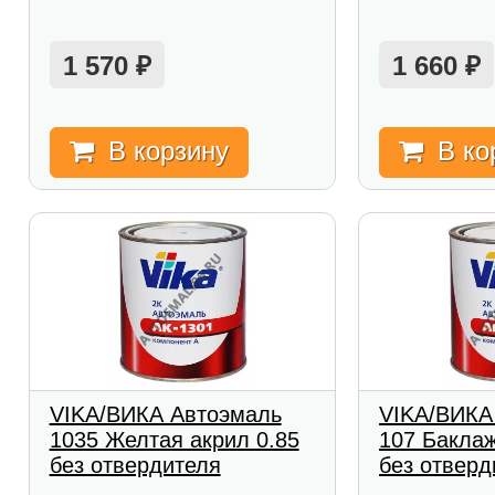
1 570
1 660
₽
₽
В корзину
В ко
VIKA/ВИКА Автоэмаль
VIKA/ВИКА
1035 Желтая акрил 0.85
107 Баклаж
без отвердителя
без отверд