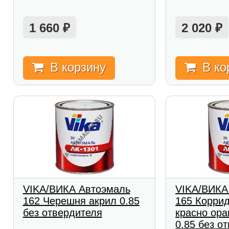
1 660
2 020
₽
₽
В корзину
В ко
VIKA/ВИКА Автоэмаль
VIKA/ВИКА
162 Черешня акрил 0.85
165 Коррид
без отвердителя
красно ора
0.85 без о