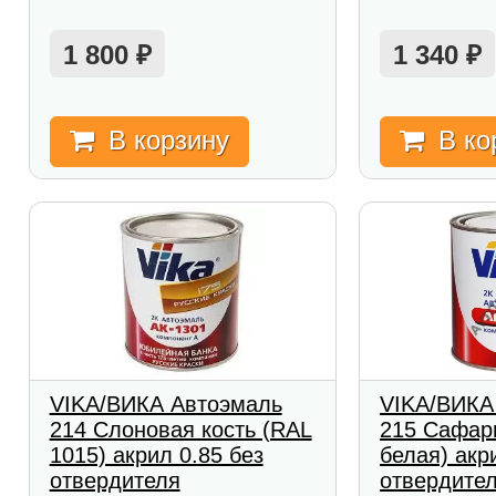
1 800
1 340
₽
₽
В корзину
В ко
VIKA/ВИКА Автоэмаль
VIKA/ВИКА
214 Слоновая кость (RAL
215 Сафари
1015) акрил 0.85 без
белая) акр
отвердителя
отвердите