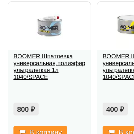
BOOMER Шпатлевка
BOOMER Ш
универсальная,полиэфирная
универсал
ультралегкая 1л
ультралегк
1040/SPACE
1040/SPAC
800
400
₽
₽
В корзину
В ко