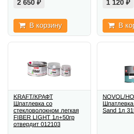
2 650
1 120
₽
₽
В корзину
В ко
KRAFT/КРАФТ
NOVOL/Н
Шпатлевка со
Шпатлевка
стекловолокном легкая
Sand 1л 31
FIBER LIGHT 1л+50гр
отвердит 012103