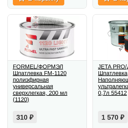
FORMEL/ФОРМЭЛ
JETA PRO
Шпатлевка FM-1120
Шпатлевка
полиэфирная
Наполняю
универсальная
ультралег
сверхлегкая, 200 мл
0,7л 55412
(1120)
310
1 570
₽
₽