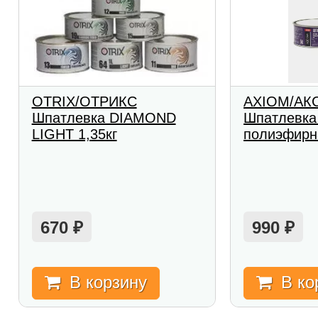
OTRIX/ОТРИКС
AXIOM/АК
Шпатлевка DIAMOND
Шпатлевка
LIGHT 1,35кг
полиэфирна
670
990
₽
₽
В корзину
В ко