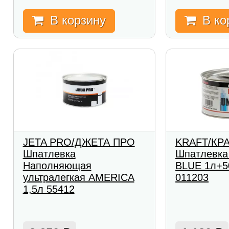
В корзину
В ко
JETA PRO/ДЖЕТА ПРО
KRAFT/КР
Шпатлевка
Шпатлевка
Наполняющая
BLUE 1л+5
ультралегкая AMERICA
011203
1,5л 55412