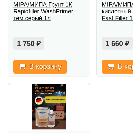
MIPA/МИПА Грунт 1К
MIPA/МИПА
Rapidfiller WashPrimer
кислотный
тем.серый 1л
Fast Filler
1 750
1 660
₽
₽
В корзину
В ко