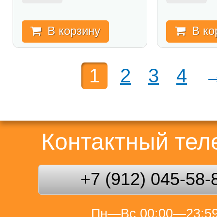
В корзину
В ко
1
2
3
4
Контактный те
+7 (912) 045-58-
Пн—Вс 00:00—23:5