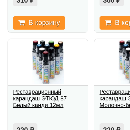
310
360
₽
₽
В корзину
В ко
Реставрационный
Реставрац
карандаш ЭТЮД 87
карандаш 
Белый канди 12мл
Молочно-б
220
220
₽
₽