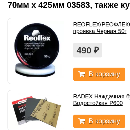
70мм x 425мм 03583, также к
REOFLEX/РЕОФЛЕКС
проявка Черная 50г
490
₽
В корзину
RADEX Наждачная б
Водостойкая Р600
В корзину