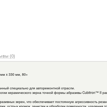
ывы (0)
мм x 330 мм, 80+
анный специально для авторемонтной отрасли.
логии керамического зерна точной формы абразивы Cubitron™ II р
разивных зерен, что обеспечивает постоянную агрессивность реза
рки, острых кромок, зачистки и обработки поверхности, удаления т