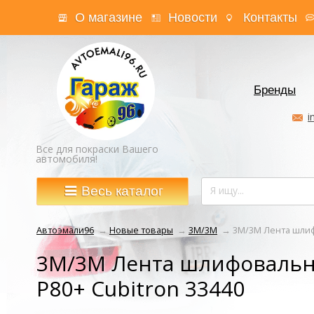
О магазине
Новости
Контакты
Бренды
i
Все для покраски Вашего
автомобиля!
Весь каталог
Автоэмали96
→
Новые товары
→
3M/3М
→
3M/3М Лента шлиф
3M/3М Лента шлифовальн
Р80+ Cubitron 33440