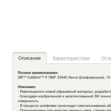
Описание
Характеристики
Отз
Полное наименование:
3M™ Cubitron™ II 786F 33440 Лента Шлифовальная, 10 
Описание:
- Революционно новый абразивный материал, разработ
- Благодаря изобретенной и запатентованной 3М техно
поверхность.
- В процессе шлифовки происходит самозатачивание аб
- Предназначена для зачистки сварных швов, следов сва