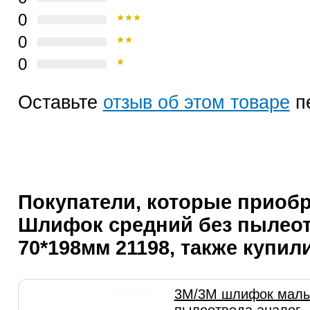
0
0
0
Оставьте
отзыв об этом товаре
п
Покупатели, которые приоб
Шлифок средний без пылео
70*198мм 21198, также купил
3M/3М шлифок малы