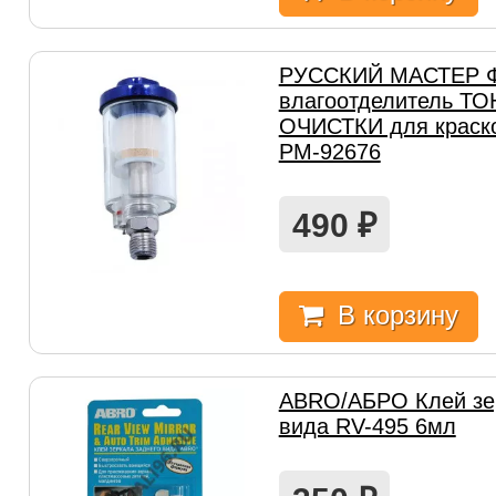
РУССКИЙ МАСТЕР Ф
влагоотделитель Т
ОЧИСТКИ для краск
РМ-92676
490
₽
В корзину
ABRO/АБРО Клей зер
вида RV-495 6мл