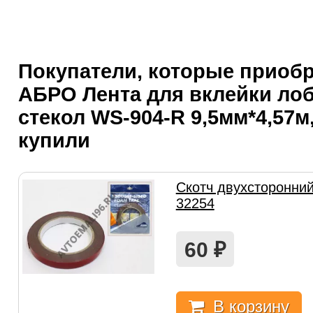
Покупатели, которые приоб
АБРО Лента для вклейки ло
стекол WS-904-R 9,5мм*4,57м
купили
Скотч двухсторонни
32254
60
₽
В корзину