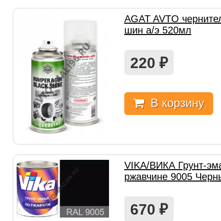
AGAT AVTO чернител
шин а/э 520мл
220
₽
В корзину
VIKA/ВИКА Грунт-эм
ржавчине 9005 Черн
670
₽