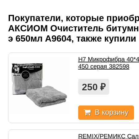
Покупатели, которые приоб
АКСИОМ Очиститель битумны
э 650мл А9604, также купили
H7 Микрофибра 40*40
450 серая 382598
250
₽
В корзину
REMIX/РЕМИКС Сал