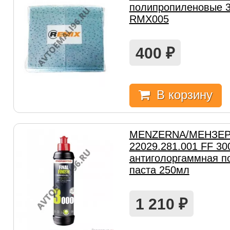
полипропиленовые 
RMX005
400
₽
В корзину
MENZERNA/МЕНЗЕ
22029.281.001 FF 3
антиголоргаммная п
паста 250мл
1 210
₽