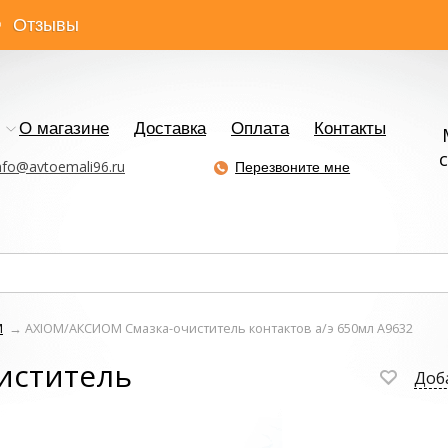
Отзывы
О магазине
Доставка
Оплата
Контакты
с
nfo@avtoemali96.ru
Перезвоните мне
М
→
AXIOM/АКСИОМ Смазка-очиститель контактов а/э 650мл А9632
иститель
Доб