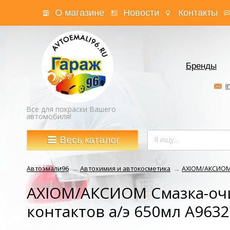
О магазине
Новости
Контакты
Бренды
i
Все для покраски Вашего
автомобиля!
Весь каталог
Автоэмали96
→
Автохимия и автокосметика
→
AXIOM/АКСИО
AXIOM/АКСИОМ Смазка-оч
контактов а/э 650мл А9632