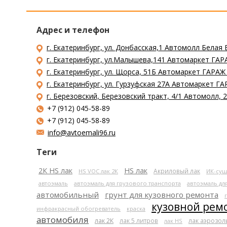
Адрес и телефон
г. Екатеринбург, ул. Донбасская,1 Автомолл Белая 
г. Екатеринбург, ул.Малышева,141 Автомаркет ГАРА
г. Екатеринбург, ул. Щорса, 51Б Автомаркет ГАРАЖ
г. Екатеринбург, ул. Гурзуфская 27А Автомаркет ГА
г. Березовский, Березовский тракт, 4/1 Автомолл,
+7 (912) 045-58-89
+7 (912) 045-58-89
info@avtoemali96.ru
Теги
2К HS лак
HS лак
Акриловый лак
HS VOC лак 2К
ИК-суш
автоэмаль
автоэмаль для грузового транспорта
автоэмаль дл
автомобильный
грунт для кузовного ремонта
кузовной рем
инфракрасный обогреватель
краска
автомобиля
лак 2К
лак 5 литров
лак аэрозо
лак HS