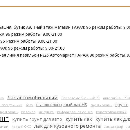
Башня, бутик А9, 1-ый этаж магазин ГАРАЖ 96 режим работы: 9.0
Ж 96 режим работы: 9.00-21.00
 96 Режим работы: 9.00-21.00
РАЖ 96 режим работы: 9.00-21.00
 2-ая линия павильон №26 Автомаркет ГАРАЖ 96 режим работы: 9.
Лак автомобильный
ка
Лак автомобильный 2К
автолак 5л + 2.5л
высокоглянцевый лак HS
грунт
я спецтехники
база
грунт - эмаль
грунт эмаль
ик лампа
ик сушка
инфракрасная сушка
коротковолновый
онт
купить лак
купить лак дл
купить грунт для авто
лак для кузовного ремонта
льный
лак для ОКС
лак для фар
ла