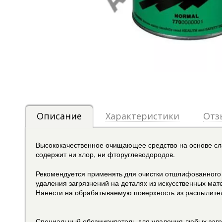
Описание
Характеристики
Отз
Высококачественное очищающее средство на основе сла
содержит ни хлор, ни фторуглеводородов.
Рекомендуется применять для очистки отшлифованного 
удаления загрязнений на деталях из искусственных мат
Нанести на обрабатываемую поверхность из распылител
Специальный обезжириватель для удаления любых загря