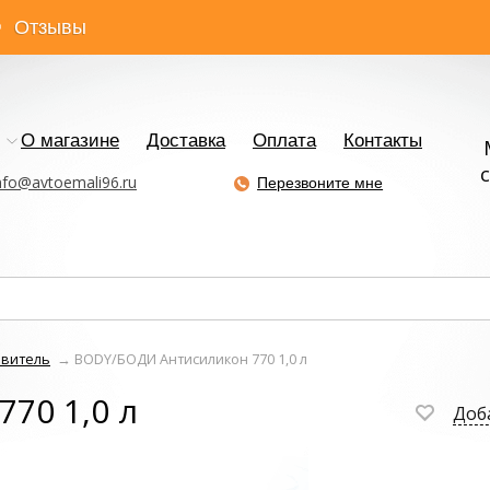
Отзывы
О магазине
Доставка
Оплата
Контакты
с
nfo@avtoemali96.ru
Перезвоните мне
авитель
→
BODY/БОДИ Антисиликон 770 1,0 л
70 1,0 л
Доб