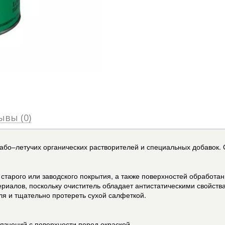
ывы (0)
бо–летучих органических растворителей и специальных добавок. О
старого или заводского покрытия, а также поверхностей обработа
ериалов, поскольку очиститель обладает антистатическими свойств
я и тщательно протереть сухой салфеткой.
знений с поверхности перед окраской.