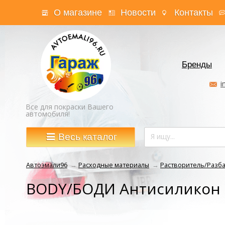
О магазине
Новости
Контакты
Бренды
i
Все для покраски Вашего
автомобиля!
Весь каталог
Автоэмали96
→
Расходные материалы
→
Растворитель/Разб
BODY/БОДИ Антисиликон 7