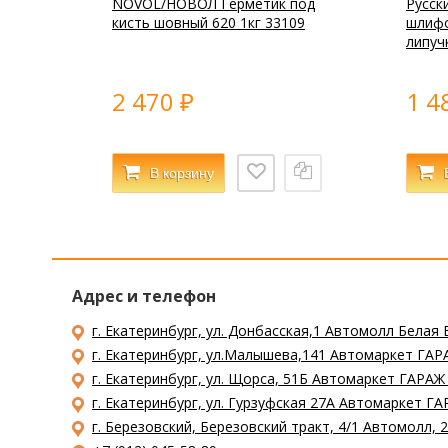
NOVOL/НОВОЛ Герметик под
Русск
кисть шовный 620 1кг 33109
шлифо
липуч
2 470
1 4
₽
В корзину
Адрес и телефон
г. Екатеринбург, ул. Донбасская,1 Автомолл Белая 
г. Екатеринбург, ул.Малышева,141 Автомаркет ГАРА
г. Екатеринбург, ул. Щорса, 51Б Автомаркет ГАРАЖ
г. Екатеринбург, ул. Гурзуфская 27А Автомаркет ГА
г. Березовский, Березовский тракт, 4/1 Автомолл,