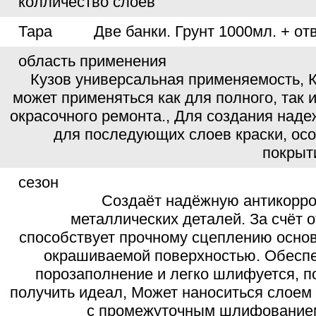
колличество слоев
Тара
Две банки. Грунт 1000мл. + о
область применения
Кузов универсальная применяемость, К
может применяться как для полного, так 
окрасочного ремонта., Для создания наде
для последующих слоев краски, осо
покрыт
сезон
Создаёт надёжную антикорр
металличеcких деталей. За счёт 
способствует прочному сцеплению основ
окрашиваемой поверхностью. Обесп
порозаполнение и легко шлифуется, п
получить идеал, Может наноситься слое
с промежуточным шлифованием