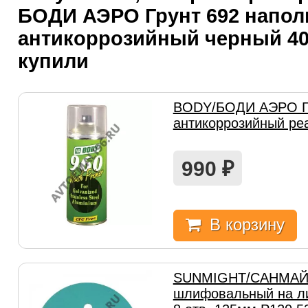
БОДИ АЭРО Грунт 692 напол
антикоррозийный черный 40
купили
BODY/БОДИ АЭРО Гр
антикоррозийный ре
990
₽
В корзину
SUNMIGHT/САНМАЙТ
шлифовальный на ли