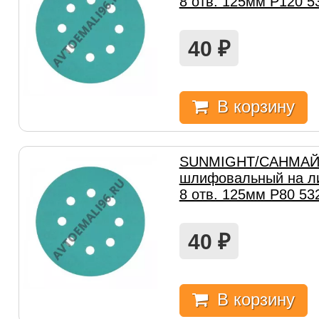
8 отв. 125мм Р120 5
40
₽
В корзину
SUNMIGHT/САНМАЙТ
шлифовальный на ли
8 отв. 125мм Р80 53
40
₽
В корзину