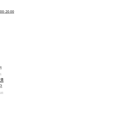
00-20.00
я
к
ля
й
ая