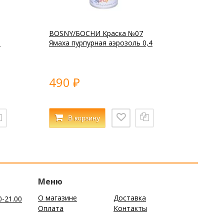
BOSNY/БОСНИ Краска №07
ь
Ямаха пурпурная аэрозоль 0,4
490
₽
В корзину
Меню
О магазине
Доставка
0-21.00
Оплата
Контакты