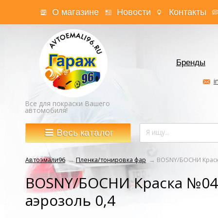
О магазине
Новости
Контакты
Бренды
i
Все для покраски Вашего
автомобиля!
Весь каталог
Автоэмали96
→
Пленка/тонировка фар
→
BOSNY/БОСНИ Краск
BOSNY/БОСНИ Краска №04
аэрозоль 0,4