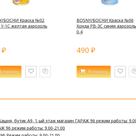
Y/БОСНИ Краска №02
BOSNY/БОСНИ Краска №06
 Y-1C желтая аэрозоль
Хонда PB-3C синяя аэрозол
0,4
0
490
₽
₽
В корзину
В корзину
Башня, бутик А9, 1-ый этаж магазин ГАРАЖ 96 режим работы: 9.0
Ж 96 режим работы: 9.00-21.00
 96 Режим работы: 9.00-21.00