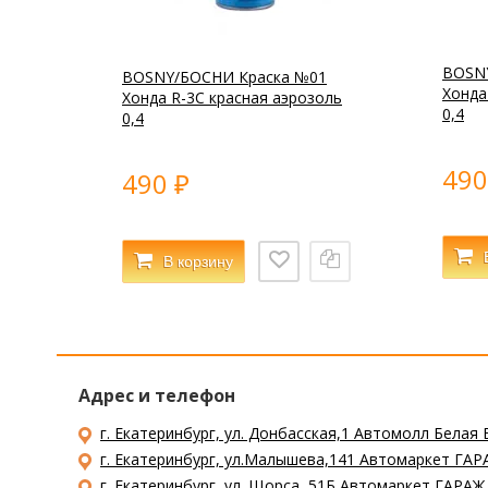
BOSN
BOSNY/БОСНИ Краска №01
Хонда
Хонда R-3C красная аэрозоль
0,4
0,4
49
490
₽
В корзину
Адрес и телефон
г. Екатеринбург, ул. Донбасская,1 Автомолл Белая 
г. Екатеринбург, ул.Малышева,141 Автомаркет ГАРА
г. Екатеринбург, ул. Щорса, 51Б Автомаркет ГАРАЖ