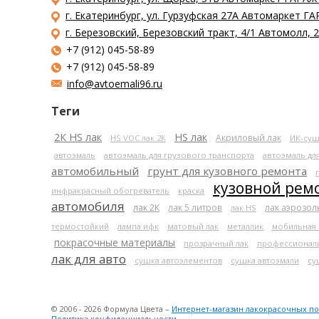
г. Екатеринбург, ул. Гурзуфская 27А Автомаркет ГА
г. Березовский, Березовский тракт, 4/1 Автомолл,
+7 (912) 045-58-89
+7 (912) 045-58-89
info@avtoemali96.ru
Теги
2К HS лак
HS лак
Акриловый лак
HS VOC лак 2К
ИК-суш
автоэмаль
автоэмаль для грузового транспорта
автоэмаль дл
автомобильный
грунт для кузовного ремонта
кузовной рем
инфракрасный обогреватель
краска
автомобиля
лак 2К
лак 5 литров
лак аэрозо
лак HS
термостойкий
лампа ифк
матовый лак
металлик
мобильная
покрасочные материалы
прозрачный лак
профессионал
лак для авто
сушка автоэлементов
сушка автоэмали
су
© 2006 - 2026 Формула Цвета –
Интернет-магазин лакокрасочных п
Политика конфиденциальности