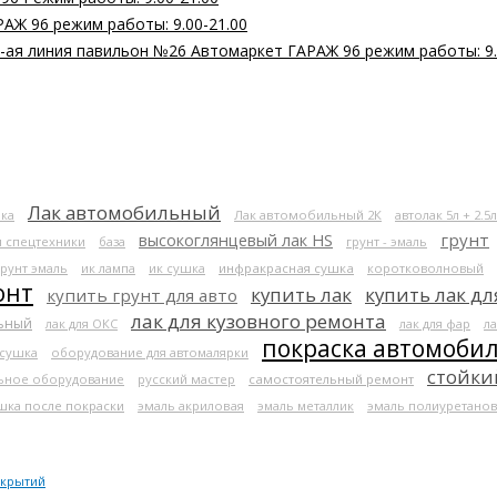
РАЖ 96 режим работы: 9.00-21.00
 2-ая линия павильон №26 Автомаркет ГАРАЖ 96 режим работы: 9.
Лак автомобильный
ка
Лак автомобильный 2К
автолак 5л + 2.5л
высокоглянцевый лак HS
грунт
я спецтехники
база
грунт - эмаль
грунт эмаль
ик лампа
ик сушка
инфракрасная сушка
коротковолновый
онт
купить лак
купить лак дл
купить грунт для авто
лак для кузовного ремонта
льный
лак для ОКС
лак для фар
ла
покраска автомоби
 сушка
оборудование для автомалярки
стойки
ьное оборудование
русский мастер
самостоятельный ремонт
шка после покраски
эмаль акриловая
эмаль металлик
эмаль полиуретанов
окрытий