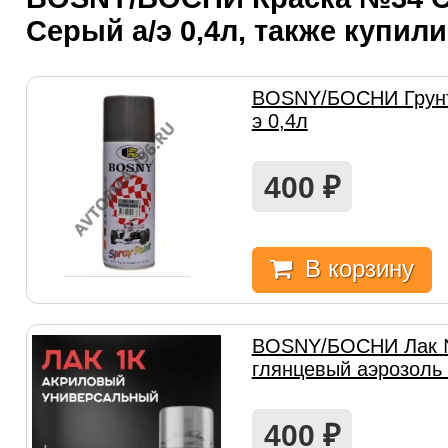
Серый а/э 0,4л, также купили
BOSNY/БОСНИ Грунт
э 0,4л
400
₽
В корзину
BOSNY/БОСНИ Лак 
глянцевый аэрозоль 
400
₽