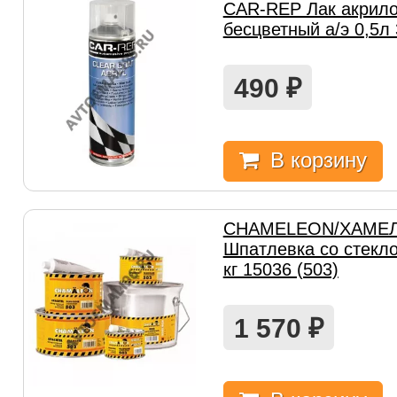
CAR-REP Лак акрил
бесцветный а/э 0,5л
490
₽
В корзину
CHAMELEON/ХАМЕ
Шпатлевка со стекл
кг 15036 (503)
1 570
₽