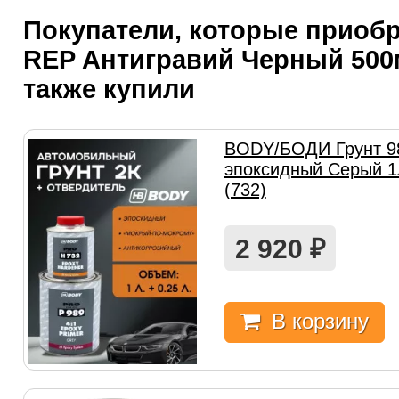
Покупатели, которые приоб
REP Антигравий Черный 500м
также купили
BODY/БОДИ Грунт 98
эпоксидный Серый 1
(732)
2 920
₽
В корзину