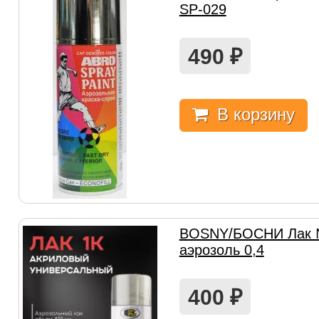
SP-029
490
₽
В корзину
BOSNY/БОСНИ Лак 
аэрозоль 0,4
400
₽