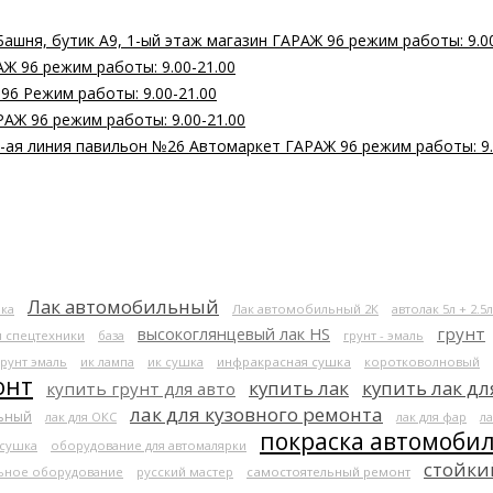
Башня, бутик А9, 1-ый этаж магазин ГАРАЖ 96 режим работы: 9.0
Ж 96 режим работы: 9.00-21.00
 96 Режим работы: 9.00-21.00
РАЖ 96 режим работы: 9.00-21.00
 2-ая линия павильон №26 Автомаркет ГАРАЖ 96 режим работы: 9.
Лак автомобильный
ка
Лак автомобильный 2К
автолак 5л + 2.5л
высокоглянцевый лак HS
грунт
я спецтехники
база
грунт - эмаль
грунт эмаль
ик лампа
ик сушка
инфракрасная сушка
коротковолновый
онт
купить лак
купить лак дл
купить грунт для авто
лак для кузовного ремонта
льный
лак для ОКС
лак для фар
ла
покраска автомоби
 сушка
оборудование для автомалярки
стойки
ьное оборудование
русский мастер
самостоятельный ремонт