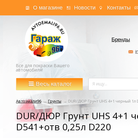
О магазине
Новости
Контакты
Бренды
i
Все для покраски Вашего
автомобиля!
Весь каталог
Автоэмали96
→
Грунты
→
DUR/ДЮР Грунт UHS 4+1 черный 1л D
DUR/ДЮР Грунт UHS 4+1 
D541+отв 0,25л D220