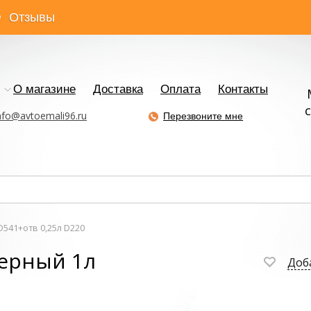
Отзывы
О магазине
Доставка
Оплата
Контакты
с
nfo@avtoemali96.ru
Перезвоните мне
541+отв 0,25л D220
черный 1л
Доб