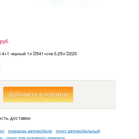
руб.
4+1 черный 1л D541+отв 0,25л D220
ость доставки
нт
покраска автомобиля
грунт автомобильный
то
грунт для кузовного ремонта