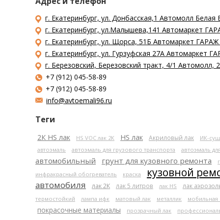
Адрес и телефон
г. Екатеринбург, ул. Донбасская,1 Автомолл Белая 
г. Екатеринбург, ул.Малышева,141 Автомаркет ГАРА
г. Екатеринбург, ул. Щорса, 51Б Автомаркет ГАРАЖ
г. Екатеринбург, ул. Гурзуфская 27А Автомаркет ГА
г. Березовский, Березовский тракт, 4/1 Автомолл,
+7 (912) 045-58-89
+7 (912) 045-58-89
info@avtoemali96.ru
Теги
2К HS лак
HS лак
Акриловый лак
HS VOC лак 2К
ИК-суш
автоэмаль
автоэмаль для грузового транспорта
автоэмаль дл
автомобильный
грунт для кузовного ремонта
кузовной рем
инфракрасный обогреватель
краска
автомобиля
лак 2К
лак 5 литров
лак аэрозо
лак HS
термостойкий
лампа ифк
матовый лак
металлик
мобильная
покрасочные материалы
прозрачный лак
профессионал