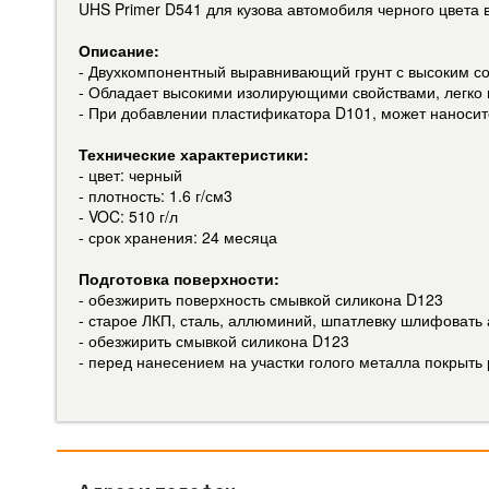
UHS Primer D541 для кузова автомобиля черного цвета 
Описание:
- Двухкомпонентный выравнивающий грунт с высоким со
- Обладает высокими изолирующими свойствами, легко 
- При добавлении пластификатора D101, может наносит
Технические характеристики:
- цвет: черный
- плотность: 1.6 г/см3
- VOC: 510 г/л
- срок хранения: 24 месяца
Подготовка поверхности:
- обезжирить поверхность смывкой силикона D123
- старое ЛКП, сталь, аллюминий, шпатлевку шлифоват
- обезжирить смывкой силикона D123
- перед нанесением на участки голого металла покрыть