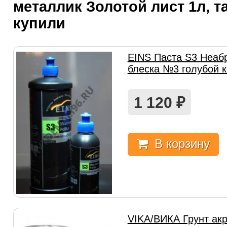
металлик Золотой лист 1л, т
купили
EINS Паста S3 Неаб
блеска №3 голубой 
1 120
₽
В корзину
VIKA/ВИКА Грунт ак