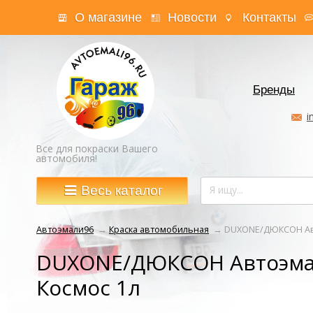
О магазине
Новости
Контакты
Бренды
i
Все для покраски Вашего
автомобиля!
Весь каталог
Автоэмали96
→
Краска автомобильная
→
DUXONE/ДЮКСОН Авт
DUXONE/ДЮКСОН Автоэмал
Космос 1л