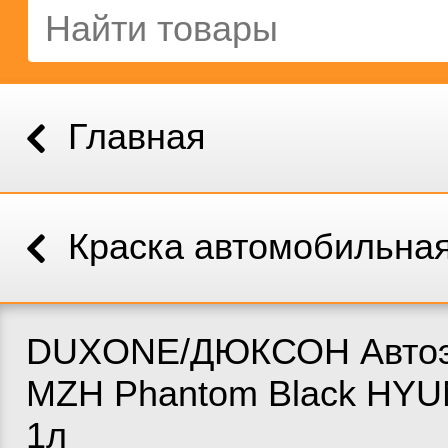
Главная
Краска автомобильна
DUXONE/ДЮКСОН Автоэ
MZH Phantom Black HYU
1л