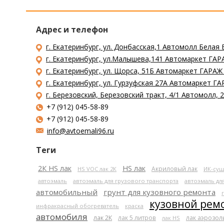
Адрес и телефон
г. Екатеринбург, ул. Донбасская,1 Автомолл Белая 
г. Екатеринбург, ул.Малышева,141 Автомаркет ГАРА
г. Екатеринбург, ул. Щорса, 51Б Автомаркет ГАРАЖ
г. Екатеринбург, ул. Гурзуфская 27А Автомаркет ГА
г. Березовский, Березовский тракт, 4/1 Автомолл,
+7 (912) 045-58-89
+7 (912) 045-58-89
info@avtoemali96.ru
Теги
2К HS лак
HS лак
Акриловый лак
HS VOC лак 2К
ИК-суш
автоэмаль
автоэмаль для грузового транспорта
автоэмаль дл
автомобильный
грунт для кузовного ремонта
кузовной рем
инфракрасный обогреватель
краска
автомобиля
лак 2К
лак 5 литров
лак аэрозо
лак HS