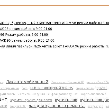
Башня, бутик А9, 1-ый этаж магазин ГАРАЖ 96 режим работы: 9.0
Ж 96 режим работы: 9.00-21.00
 96 Режим работы: 9.00-21.00
РАЖ 96 режим работы: 9.00-21.00
 2-ая линия павильон №26 Автомаркет ГАРАЖ 96 режим работы: 9.
Лак автомобильный
ка
Лак автомобильный 2К
автолак 5л + 2.5л
высокоглянцевый лак HS
грунт
я спецтехники
база
грунт - эмаль
грунт эмаль
ик лампа
ик сушка
инфракрасная сушка
коротковолновый
онт
купить лак
купить лак дл
купить грунт для авто
лак для кузовного ремонта
льный
лак для ОКС
лак для фар
ла