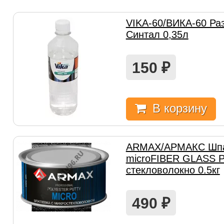
VIKA-60/ВИКА-60 Ра
Синтал 0,35л
150
₽
В корзину
ARMAX/АРМАКС Шпа
microFIBER GLASS P
стекловолокно 0.5кг
490
₽