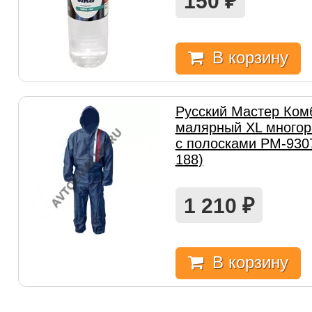
150
₽
В корзину
Русский Мастер Ком
малярный XL многор
с полосками РМ-9307
188)
1 210
₽
В корзину