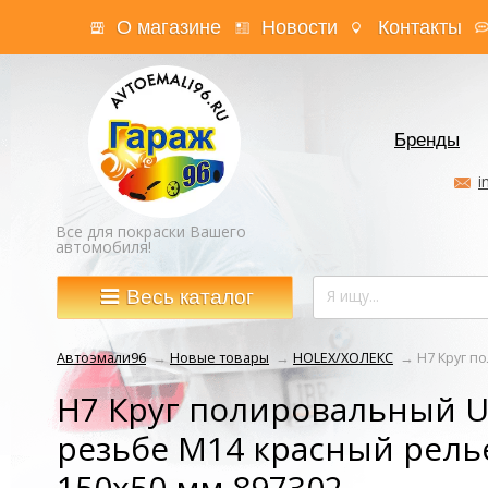
О магазине
Новости
Контакты
Бренды
i
Все для покраски Вашего
автомобиля!
Весь каталог
Автоэмали96
→
Новые товары
→
HOLEX/ХОЛЕКС
→
H7 Круг п
H7 Круг полировальный UF
резьбе М14 красный рел
150х50 мм 897302