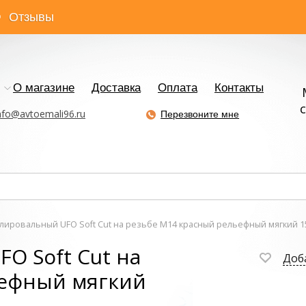
Отзывы
О магазине
Доставка
Оплата
Контакты
с
nfo@avtoemali96.ru
Перезвоните мне
олировальный UFO Soft Cut на резьбе М14 красный рельефный мягкий 1
O Soft Cut на
Доб
ьефный мягкий