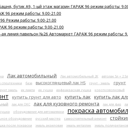
Башня, бутик А9, 1-ый этаж магазин ГАРАЖ 96 режим работы: 9.0
Ж 96 режим работы: 9.00-21.00
 96 Режим работы: 9.00-21.00
РАЖ 96 режим работы: 9.00-21.00
 2-ая линия павильон №26 Автомаркет ГАРАЖ 96 режим работы: 9.
Лак автомобильный
ка
Лак автомобильный 2К
автолак 5л + 2.5л
высокоглянцевый лак HS
грунт
я спецтехники
база
грунт - эмаль
грунт эмаль
ик лампа
ик сушка
инфракрасная сушка
коротковолновый
онт
купить лак
купить лак дл
купить грунт для авто
лак для кузовного ремонта
льный
лак для ОКС
лак для фар
ла
покраска автомоби
 сушка
оборудование для автомалярки
стойки
ьное оборудование
русский мастер
самостоятельный ремонт
шка после покраски
эмаль акриловая
эмаль металлик
эмаль полиуретанов