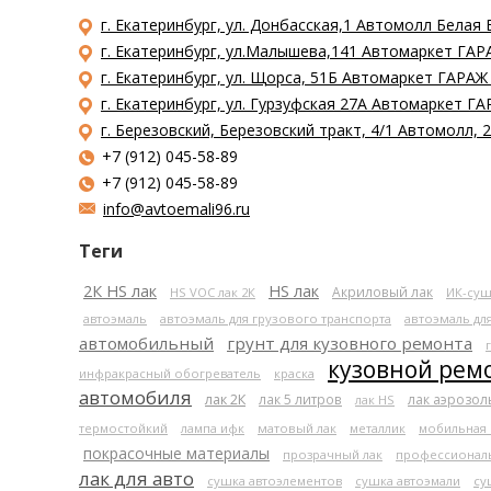
г. Екатеринбург, ул. Донбасская,1 Автомолл Белая 
г. Екатеринбург, ул.Малышева,141 Автомаркет ГАРА
г. Екатеринбург, ул. Щорса, 51Б Автомаркет ГАРАЖ
г. Екатеринбург, ул. Гурзуфская 27А Автомаркет ГА
г. Березовский, Березовский тракт, 4/1 Автомолл,
+7 (912) 045-58-89
+7 (912) 045-58-89
info@avtoemali96.ru
Теги
2К HS лак
HS лак
Акриловый лак
HS VOC лак 2К
ИК-суш
автоэмаль
автоэмаль для грузового транспорта
автоэмаль дл
автомобильный
грунт для кузовного ремонта
кузовной рем
инфракрасный обогреватель
краска
автомобиля
лак 2К
лак 5 литров
лак аэрозо
лак HS
термостойкий
лампа ифк
матовый лак
металлик
мобильная
покрасочные материалы
прозрачный лак
профессионал
лак для авто
сушка автоэлементов
сушка автоэмали
су