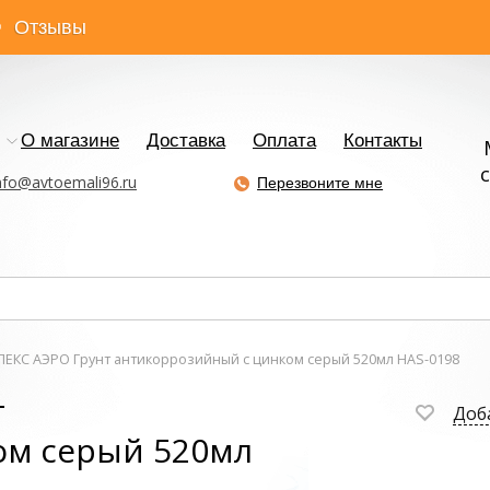
Отзывы
О магазине
Доставка
Оплата
Контакты
с
nfo@avtoemali96.ru
Перезвоните мне
ЕКС АЭРО Грунт антикоррозийный с цинком серый 520мл HAS-0198
т
Доб
ом серый 520мл