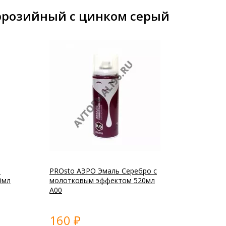
ррозийный с цинком серый
ь
PROsto АЭРО Эмаль Серебро с
0мл
молотковым эффектом 520мл
А00
160
₽