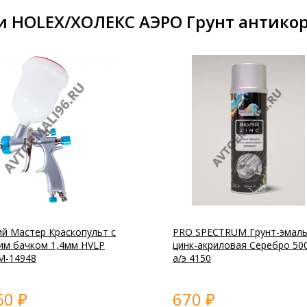
и HOLEX/ХОЛЕКС АЭРО Грунт антико
ий Мастер Краскопульт с
PRO SPECTRUM Грунт-эмал
им бачком 1,4мм HVLP
цинк-акриловая Серебро 50
М-14948
а/э 4150
50
670
₽
₽