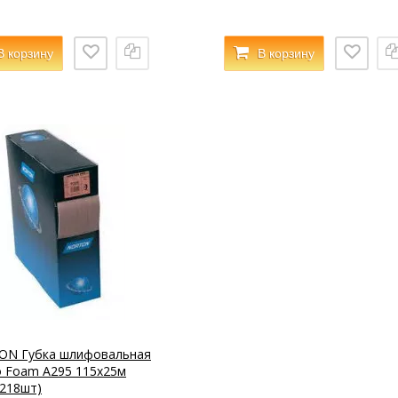
В корзину
В корзину
ON Губка шлифовальная
o Foam А295 115х25м
(218шт)