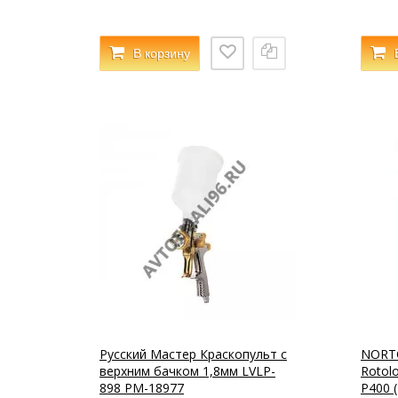
В корзину
Русский Мастер Краскопульт с
NORT
верхним бачком 1,8мм LVLP-
Rotol
898 РМ-18977
Р400 