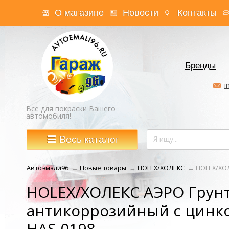
О магазине
Новости
Контакты
Бренды
i
Все для покраски Вашего
автомобиля!
Весь каталог
Автоэмали96
→
Новые товары
→
HOLEX/ХОЛЕКС
→
HOLEX/ХОЛ
HOLEX/ХОЛЕКС АЭРО Грун
антикоррозийный с цинк
HAS-0198