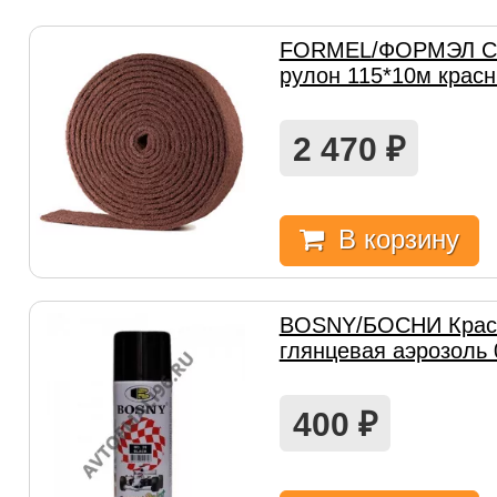
FORMEL/ФОРМЭЛ Ск
рулон 115*10м красн
2 470
₽
В корзину
BOSNY/БОСНИ Крас
глянцевая аэрозоль 
400
₽