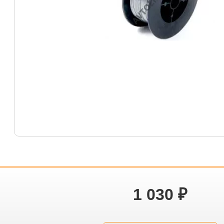
1 030
₽