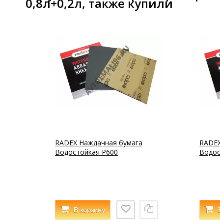
0,8л+0,2л, также купили
RADEX Наждачная бумага
RADEX
Водостойкая Р600
Водос
В корзину