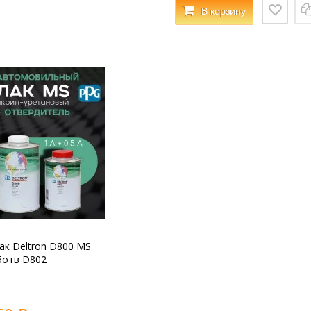
В корзину
ак Deltron D800 MS
5отв D802