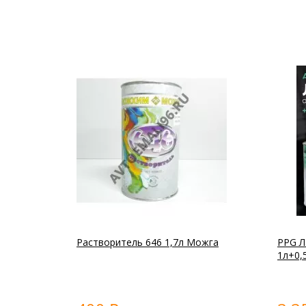
Растворитель 646 1,7л Можга
PPG Л
1л+0,