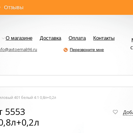
Отзывы
О магазине
Доставка
Оплата
Контакты
с
nfo@avtoemali96.ru
Перезвоните мне
ловый 401 белый 4:1 0,8л+0,2л
т 5553
Доб
0,8л+0,2л