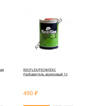
ая
REOFLEX/РЕОФЛЕКС
Разбавитель акриловый 1л
490
₽