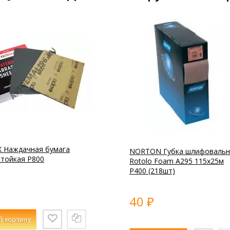
 Наждачная бумага
NORTON Губка шлифовальн
тойкая Р800
Rotolo Foam А295 115х25м
Р400 (218шт)
40
₽
В корзину