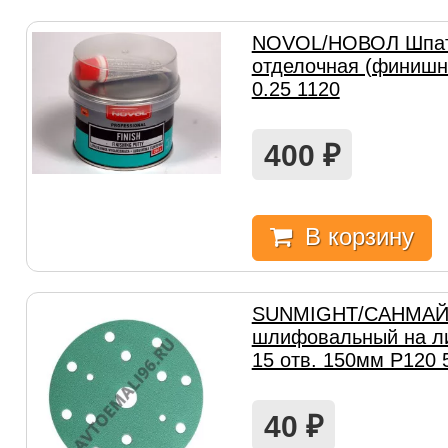
NOVOL/НОВОЛ Шпат
отделочная (финишн
0.25 1120
400
₽
В корзину
SUNMIGHT/САНМАЙТ
шлифовальный на ли
15 отв. 150мм Р120 
40
₽