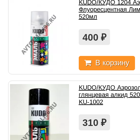
KUDO/КУДО 1204 Аэ
Флуоресцентная Лим
520мл
400
₽
В корзину
KUDO/КУДО Аэрозол
глянцевая алкид 52
KU-1002
310
₽