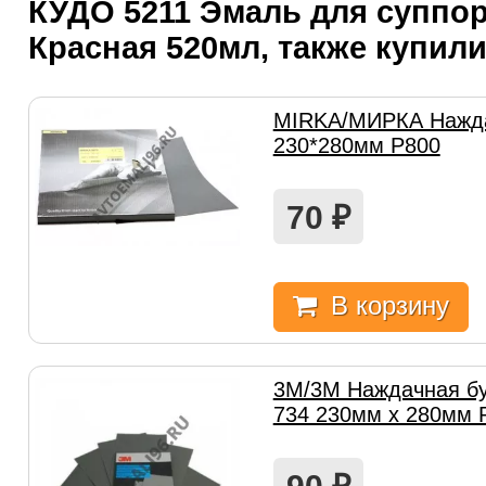
КУДО 5211 Эмаль для суппо
Красная 520мл, также купил
MIRKA/МИРКА Нажда
230*280мм P800
70
₽
В корзину
3M/3М Наждачная бу
734 230мм х 280мм 