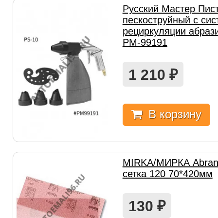
Русский Мастер Пис
пескоструйный с си
рециркуляции абраз
РМ-99191
1 210
₽
В корзину
MIRKA/МИРКА Abran
сетка 120 70*420мм
130
₽