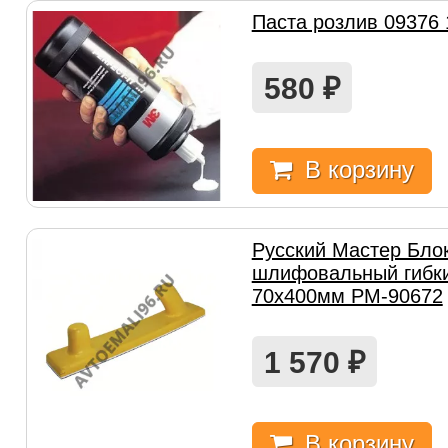
Паста розлив 09376 
580
₽
В корзину
Русский Мастер Бло
шлифовальный гибки
70х400мм РМ-90672
1 570
₽
В корзину