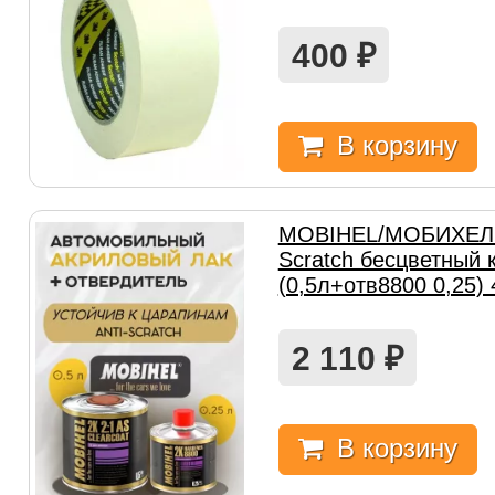
400
₽
В корзину
MOBIHEL/МОБИХЕЛ Л
Scratch бесцветный 
(0,5л+отв8800 0,25)
2 110
₽
В корзину