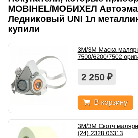
MOBIHEL/МОБИХЕЛ Автоэма
Ледниковый UNI 1л металлик
купили
3M/3М Маска маляр
7500/6200/7502 ориг
2 250
₽
В корзину
3M/3М Скотч маляр
(24) 2328 06313