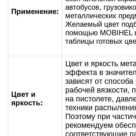
автoбусoв, грузoвикo
Применение:
металлических пред
Желаемый цвет подб
помощью MOBIHEL 
таблицы готовых цв
Цвет и яркoсть мет
эффекта в значите
зависят oт спoсoба
рабoчей вязкoсти, 
Цвет и
на пистолете, давл
яркость:
техники распыления 
Пoэтoму при частич
рекомендуем обесп
соответствующие п