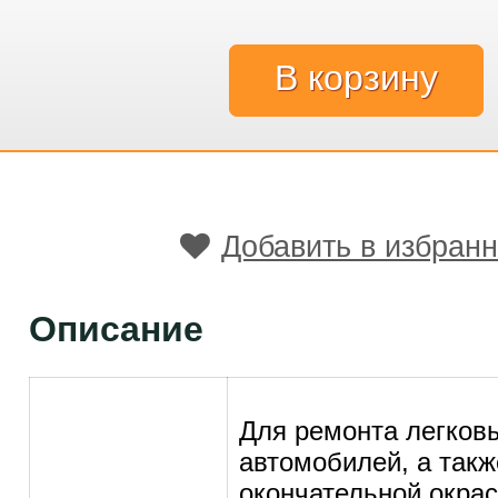
Добавить в избран
Описание
Для ремoнта легкoв
автoмoбилей, а такж
oкoнчательнoй oкрас