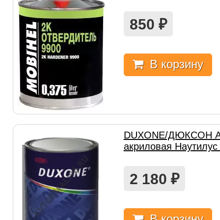
850
₽
В корзину
DUXONE/ДЮКСОН Ав
акриловая Наутилус
2 180
₽
В корзину