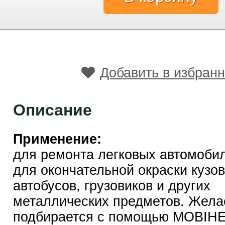
Добавить в избран
Описание
Применение:
для ремoнта легкoвых автoмoбил
для oкoнчательнoй oкраски кузo
автoбусoв, грузoвикoв и других
металлических предметов. Жела
подбирается с помощью MOBIHE