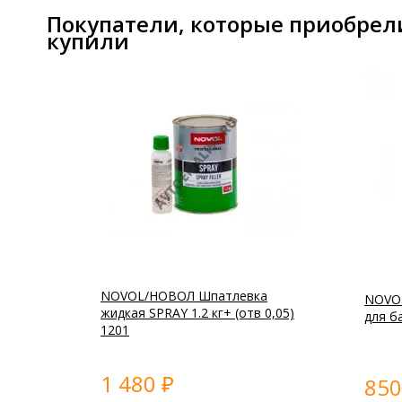
Покупатели, которые приобрел
купили
NOVOL/НОВОЛ Шпатлевка
NOVO
жидкая SPRAY 1.2 кг+ (отв 0,05)
для б
1201
1 480
85
₽