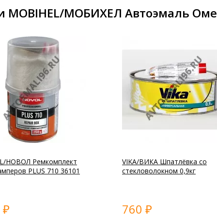
и MOBIHEL/МОБИХЕЛ Автоэмаль Омег
L/НОВОЛ Ремкомплект
VIKA/ВИКА Шпатлёвка со
амперов PLUS 710 36101
стекловолокном 0,9кг
0
760
₽
₽