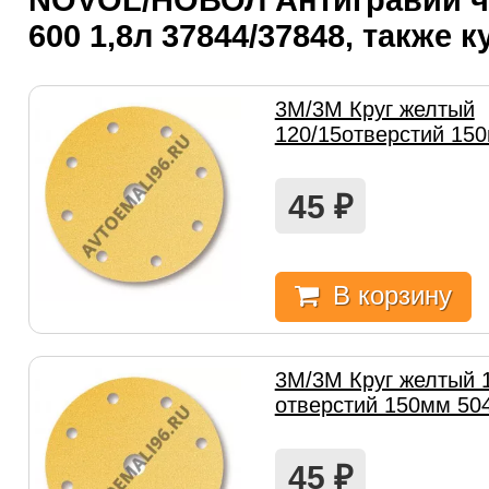
NOVOL/НОВОЛ Антигравий 
600 1,8л 37844/37848, также 
3M/3М Круг желтый
120/15отверстий 15
45
₽
В корзину
3M/3М Круг желтый 
отверстий 150мм 50
45
₽