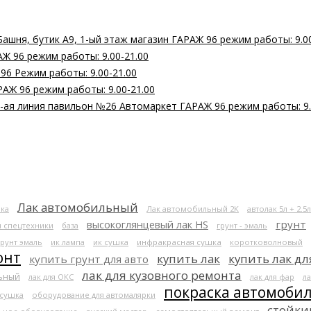
Башня, бутик А9, 1-ый этаж магазин ГАРАЖ 96 режим работы: 9.0
Ж 96 режим работы: 9.00-21.00
 96 Режим работы: 9.00-21.00
РАЖ 96 режим работы: 9.00-21.00
 2-ая линия павильон №26 Автомаркет ГАРАЖ 96 режим работы: 9.
Лак автомобильный
ка
Лак автомобильный 2К
автолак 5л + 2.5л
высокоглянцевый лак HS
грунт
я спецтехники
база
грунт - эмаль
грунт эмаль
ик лампа
ик сушка
инфракрасная сушка
коротковолновый
онт
купить лак
купить лак дл
купить грунт для авто
лак для кузовного ремонта
льный
лак для ОКС
лак для фар
ла
покраска автомоби
 сушка
оборудование для автомалярки
стойки