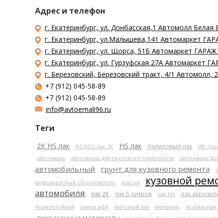
Адрес и телефон
г. Екатеринбург, ул. Донбасская,1 Автомолл Белая 
г. Екатеринбург, ул.Малышева,141 Автомаркет ГАРА
г. Екатеринбург, ул. Щорса, 51Б Автомаркет ГАРАЖ
г. Екатеринбург, ул. Гурзуфская 27А Автомаркет ГА
г. Березовский, Березовский тракт, 4/1 Автомолл,
+7 (912) 045-58-89
+7 (912) 045-58-89
info@avtoemali96.ru
Теги
2К HS лак
HS лак
Акриловый лак
HS VOC лак 2К
ИК-суш
автоэмаль
автоэмаль для грузового транспорта
автоэмаль дл
автомобильный
грунт для кузовного ремонта
кузовной рем
инфракрасный обогреватель
краска
автомобиля
лак 2К
лак 5 литров
лак аэрозо
лак HS
термостойкий
лампа ифк
матовый лак
металлик
мобильная
покрасочные материалы