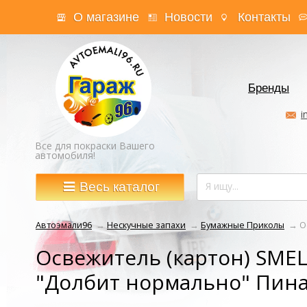
О магазине
Новости
Контакты
Бренды
i
Все для покраски Вашего
автомобиля!
Весь каталог
Автоэмали96
→
Нескучные запахи
→
Бумажные Приколы
→
О
Освежитель (картон) SME
"Долбит нормально" Пина