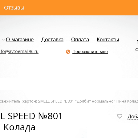
Отзывы
О магазине
Доставка
Оплата
Контакты
с
nfo@avtoemali96.ru
Перезвоните мне
свежитель (картон) SMELL SPEED №801 "Долбит нормально" Пина Кола
LL SPEED №801
Доб
 Колада