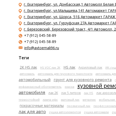
г. Екатеринбург, ул. Донбасская,1 Автомолл Белая 
г. Екатеринбург, ул.Малышева,141 Автомаркет ГАРА
г. Екатеринбург, ул. Щорса, 51Б Автомаркет ГАРАЖ
г. Екатеринбург, ул. Гурзуфская 27А Автомаркет ГА
г. Березовский, Березовский тракт, 4/1 Автомолл,
+7 (912) 045-58-89
+7 (912) 045-58-89
info@avtoemali96.ru
Теги
2К HS лак
HS лак
Акриловый лак
HS VOC лак 2К
ИК-суш
автоэмаль
автоэмаль для грузового транспорта
автоэмаль дл
автомобильный
грунт для кузовного ремонта
кузовной рем
инфракрасный обогреватель
краска
автомобиля
лак 2К
лак 5 литров
лак аэрозо
лак HS
термостойкий
лампа ифк
матовый лак
металлик
мобильная
покрасочные материалы
прозрачный лак
профессионал
лак для авто
сушка автоэлементов
сушка автоэмали
су