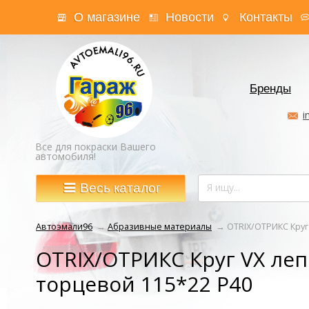
О магазине
Новости
Контакты
Бренды
i
Все для покраски Вашего
автомобиля!
Весь каталог
Автоэмали96
→
Абразивные материалы
→
OTRIX/ОТРИКС Круг
OTRIX/ОТРИКС Круг VX ле
торцевой 115*22 Р40