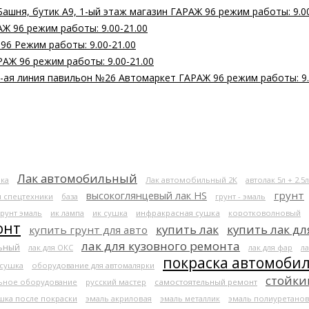
Башня, бутик А9, 1-ый этаж магазин ГАРАЖ 96 режим работы: 9.0
Ж 96 режим работы: 9.00-21.00
 96 Режим работы: 9.00-21.00
РАЖ 96 режим работы: 9.00-21.00
 2-ая линия павильон №26 Автомаркет ГАРАЖ 96 режим работы: 9.
Лак автомобильный
ка
Лак автомобильный 2К
автолак 5л + 2.5л
высокоглянцевый лак HS
грунт
я спецтехники
база
грунт - эмаль
грунт эмаль
ик лампа
ик сушка
инфракрасная сушка
коротковолновый
онт
купить лак
купить лак дл
купить грунт для авто
лак для кузовного ремонта
льный
лак для ОКС
лак для фар
ла
покраска автомоби
 сушка
оборудование для автомалярки
стойки
ьное оборудование
русский мастер
самостоятельный ремонт
шка после покраски
эмаль акриловая
эмаль металлик
эмаль полиуретанов