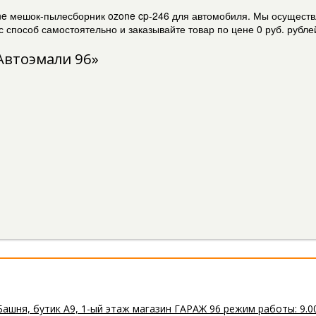
ne мешок-пылесборник ozone cp-246 для автомобиля. Мы осуществ
 способ самостоятельно и заказывайте товар по цене 0 руб. рубле
Автоэмали 96»
Башня, бутик А9, 1-ый этаж магазин ГАРАЖ 96 режим работы: 9.0