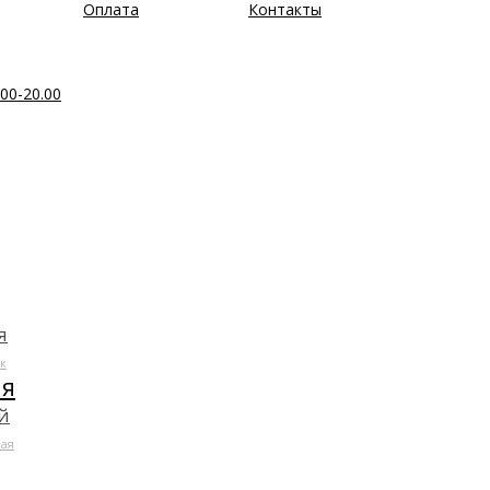
Оплата
Контакты
00-20.00
я
к
ля
й
ая