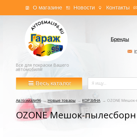
О магазине
Новости
Контакты
Бренды
i
Все для покраски Вашего
автомобиля!
Весь каталог
Автоэмали96
→
Новые товары
→
КОРЗИНА
→
OZONE Мешок-п
OZONE Мешок-пылесборни