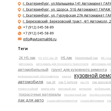
г. Екатеринбург, ул.Малышева,141 Автомаркет ГАРА
г. Екатеринбург, ул. Щорса, 51Б Автомаркет ГАРАЖ
г. Екатеринбург, ул. Гурзуфская 27А Автомаркет ГА
г. Березовский, Березовский тракт, 4/1 Автомолл,
+7 (912) 045-58-89
+7 (912) 045-58-89
info@avtoemali96.ru
Теги
2К HS лак
HS лак
Акриловый лак
HS VOC лак 2К
ИК-суш
автоэмаль
автоэмаль для грузового транспорта
автоэмаль дл
автомобильный
грунт для кузовного ремонта
кузовной рем
инфракрасный обогреватель
краска
автомобиля
лак 2К
лак 5 литров
лак аэрозо
лак HS
термостойкий
лампа ифк
матовый лак
металлик
мобильная
покрасочные материалы
прозрачный лак
профессионал
лак для авто
сушка автоэлементов
сушка автоэмали
су