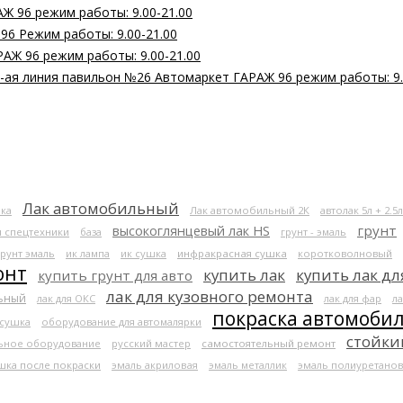
Ж 96 режим работы: 9.00-21.00
 96 Режим работы: 9.00-21.00
РАЖ 96 режим работы: 9.00-21.00
 2-ая линия павильон №26 Автомаркет ГАРАЖ 96 режим работы: 9.
Лак автомобильный
ка
Лак автомобильный 2К
автолак 5л + 2.5л
высокоглянцевый лак HS
грунт
я спецтехники
база
грунт - эмаль
грунт эмаль
ик лампа
ик сушка
инфракрасная сушка
коротковолновый
онт
купить лак
купить лак дл
купить грунт для авто
лак для кузовного ремонта
льный
лак для ОКС
лак для фар
ла
покраска автомоби
 сушка
оборудование для автомалярки
стойки
ьное оборудование
русский мастер
самостоятельный ремонт
шка после покраски
эмаль акриловая
эмаль металлик
эмаль полиуретанов