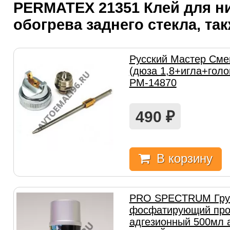
PERMATEX 21351 Клей для н
обогрева заднего стекла, та
Русский Мастер Сме
(дюза 1,8+игла+голо
РМ-14870
490
₽
В корзину
PRO SPECTRUM Гру
фосфатирующий пр
адгезионный 500мл а