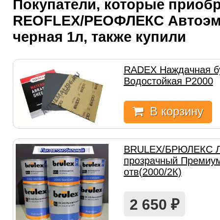
Покупатели, которые приоб
REOFLEX/РЕОФЛЕКС Автоэм
черная 1л, также купили
RADEX Наждачная б
Водостойкая Р2000
В корзину
BRULEX/БРЮЛЕКС Л
прозрачный Премиум
отв(2000/2К)
2 650
₽