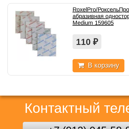
RoxelPro/РоксельПро
абразивная односто
Medium 159605
110
₽
В корзину
Контактный те