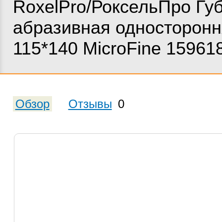
RoxelPro/РоксельПро Гу
абразивная односторон
115*140 MicroFine 15961
Обзор
Отзывы
0