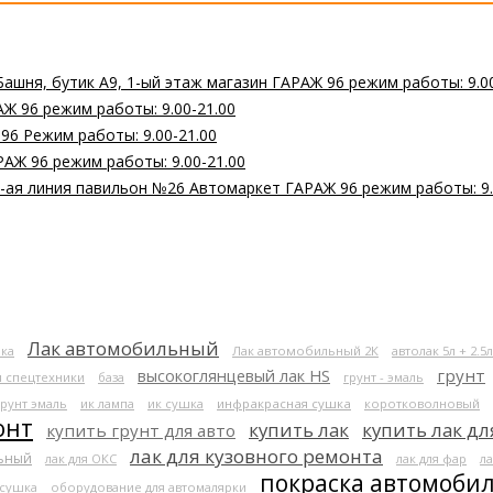
Башня, бутик А9, 1-ый этаж магазин ГАРАЖ 96 режим работы: 9.0
Ж 96 режим работы: 9.00-21.00
 96 Режим работы: 9.00-21.00
РАЖ 96 режим работы: 9.00-21.00
 2-ая линия павильон №26 Автомаркет ГАРАЖ 96 режим работы: 9.
Лак автомобильный
ка
Лак автомобильный 2К
автолак 5л + 2.5л
высокоглянцевый лак HS
грунт
я спецтехники
база
грунт - эмаль
грунт эмаль
ик лампа
ик сушка
инфракрасная сушка
коротковолновый
онт
купить лак
купить лак дл
купить грунт для авто
лак для кузовного ремонта
льный
лак для ОКС
лак для фар
ла
покраска автомоби
 сушка
оборудование для автомалярки