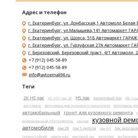
Адрес и телефон
г. Екатеринбург, ул. Донбасская,1 Автомолл Белая 
г. Екатеринбург, ул.Малышева,141 Автомаркет ГАРА
г. Екатеринбург, ул. Щорса, 51Б Автомаркет ГАРАЖ
г. Екатеринбург, ул. Гурзуфская 27А Автомаркет ГА
г. Березовский, Березовский тракт, 4/1 Автомолл,
+7 (912) 045-58-89
+7 (912) 045-58-89
info@avtoemali96.ru
Теги
2К HS лак
HS лак
Акриловый лак
HS VOC лак 2К
ИК-суш
автоэмаль
автоэмаль для грузового транспорта
автоэмаль дл
автомобильный
грунт для кузовного ремонта
кузовной рем
инфракрасный обогреватель
краска
автомобиля
лак 2К
лак 5 литров
лак аэрозо
лак HS
термостойкий
лампа ифк
матовый лак
металлик
мобильная