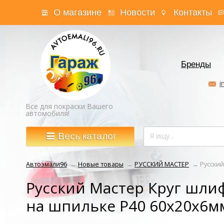
О магазине
Новости
Контакты
Бренды
i
Все для покраски Вашего
автомобиля!
Весь каталог
Автоэмали96
→
Новые товары
→
РУССКИЙ МАСТЕР
→
Русский
Русский Мастер Круг шли
на шпильке Р40 60х20х6м