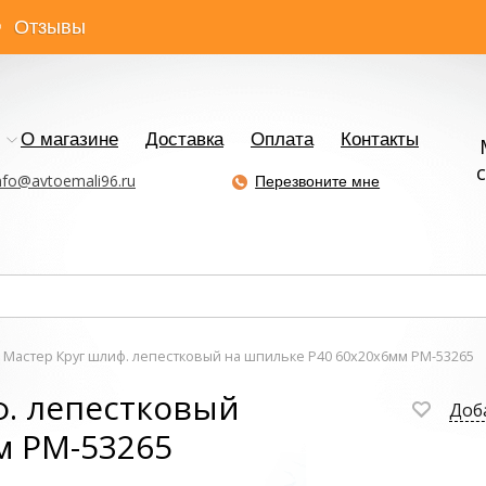
Отзывы
О магазине
Доставка
Оплата
Контакты
с
nfo@avtoemali96.ru
Перезвоните мне
 Мастер Круг шлиф. лепестковый на шпильке Р40 60х20х6мм РМ-53265
ф. лепестковый
Доб
м РМ-53265