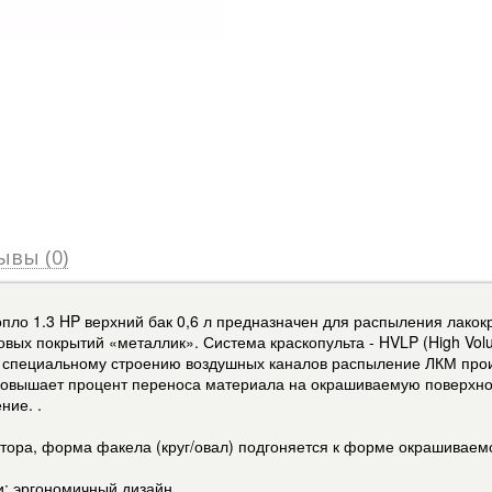
ывы (0)
опло 1.3 HP верхний бак 0,6 л предназначен для распыления лако
вых покрытий «металлик». Система краскопульта - HVLP (High Volu
я специальному строению воздушных каналов распыление ЛКМ проис
 повышает процент переноса материала на окрашиваемую поверхнос
ние. .
ятора, форма факела (круг/овал) подгоняется к форме окрашиваем
и: эргономичный дизайн.