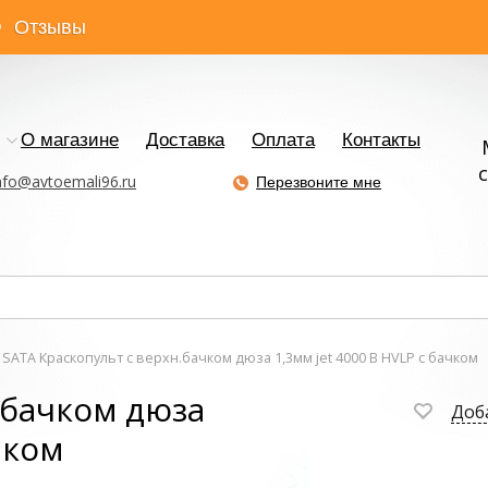
Отзывы
О магазине
Доставка
Оплата
Контакты
с
nfo@avtoemali96.ru
Перезвоните мне
SATA Краскопульт с верхн.бачком дюза 1,3мм jet 4000 B HVLP с бачком
.бачком дюза
Доб
чком