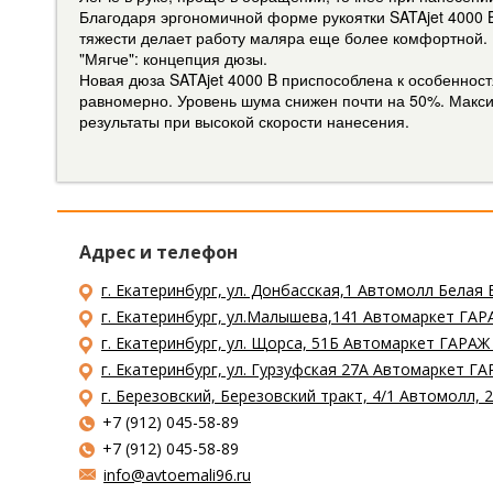
Благодаря эргономичной форме рукоятки SATAjet 4000 
тяжести делает работу маляра еще более комфортной.
"Мягче": концепция дюзы.
Новая дюза SATAjet 4000 B приспособлена к особенно
равномерно. Уровень шума снижен почти на 50%. Макси
результаты при высокой скорости нанесения.
Адрес и телефон
г. Екатеринбург, ул. Донбасская,1 Автомолл Белая 
г. Екатеринбург, ул.Малышева,141 Автомаркет ГАРА
г. Екатеринбург, ул. Щорса, 51Б Автомаркет ГАРАЖ
г. Екатеринбург, ул. Гурзуфская 27А Автомаркет ГА
г. Березовский, Березовский тракт, 4/1 Автомолл,
+7 (912) 045-58-89
+7 (912) 045-58-89
info@avtoemali96.ru