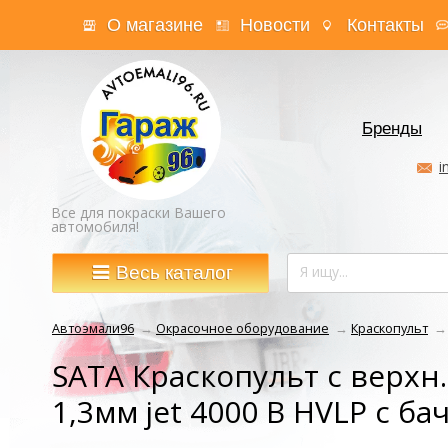
О магазине
Новости
Контакты
Бренды
i
Все для покраски Вашего
автомобиля!
Весь каталог
Автоэмали96
→
Окрасочное оборудование
→
Краскопульт
→
SATA Краскопульт с верхн
1,3мм jet 4000 B HVLP с ба